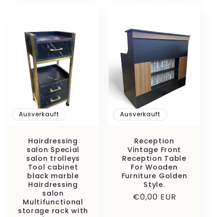
Ausverkauft
Ausverkauft
Hairdressing
Reception
salon Special
Vintage Front
salon trolleys
Reception Table
Tool cabinet
For Wooden
black marble
Furniture Golden
Hairdressing
Style.
salon
Normaler
€0,00 EUR
Multifunctional
Preis
storage rack with