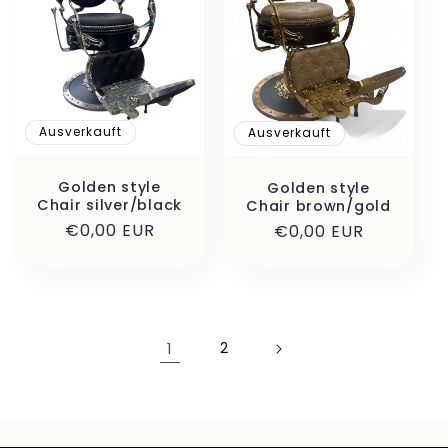
Ausverkauft
Ausverkauft
Golden style
Golden style
Chair silver/black
Chair brown/gold
Normaler
€0,00 EUR
Normaler
€0,00 EUR
Preis
Preis
1
2