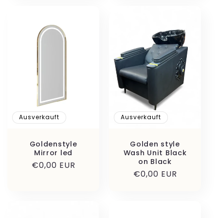
Ausverkauft
Ausverkauft
Goldenstyle
Golden style
Mirror led
Wash Unit Black
on Black
Normaler
€0,00 EUR
Normaler
€0,00 EUR
Preis
Preis