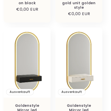
on black
gold unit golden
style
Normaler
€0,00 EUR
Normaler
€0,00 EUR
Preis
Preis
Ausverkauft
Ausverkauft
Goldenstyle
Goldenstyle
Mirror led
Mirror led