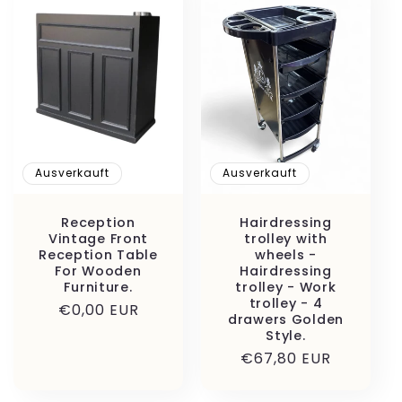
Ausverkauft
Ausverkauft
Reception
Hairdressing
Vintage Front
trolley with
Reception Table
wheels -
For Wooden
Hairdressing
Furniture.
trolley - Work
trolley - 4
Normaler
€0,00 EUR
drawers Golden
Preis
Style.
Normaler
€67,80 EUR
Preis