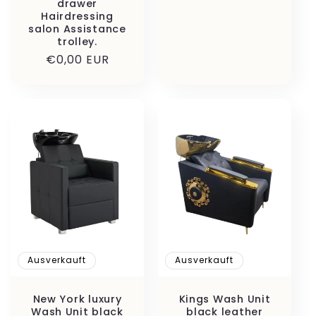
drawer
Hairdressing
salon Assistance
trolley.
Normaler
€0,00 EUR
Preis
Ausverkauft
Ausverkauft
New York luxury
Kings Wash Unit
Wash Unit black
black leather