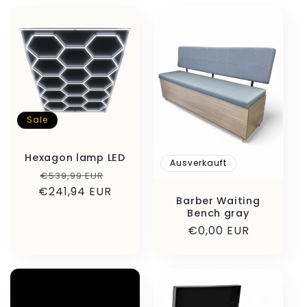
o
r
i
e
Sale
:
Hexagon lamp LED
Ausverkauft
Normaler
Verkaufspreis
€539,99 EUR
€241,94 EUR
Preis
Barber Waiting
Bench gray
Normaler
€0,00 EUR
Preis