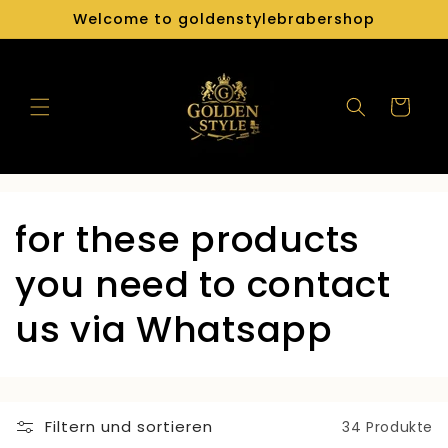
Direkt
Welcome to goldenstylebrabershop
zum
Inhalt
Warenkorb
K
for these products
a
you need to contact
t
us via Whatsapp
e
g
Filtern und sortieren
34 Produkte