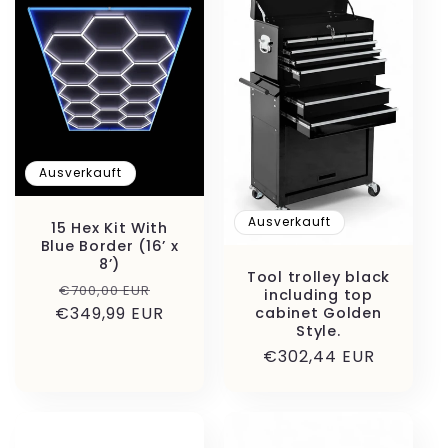
Ausverkauft
Ausverkauft
15 Hex Kit With
Blue Border (16’ x
8’)
Tool trolley black
Normaler
Verkaufspreis
€700,00 EUR
including top
€349,99 EUR
Preis
cabinet Golden
Style.
Normaler
€302,44 EUR
Preis