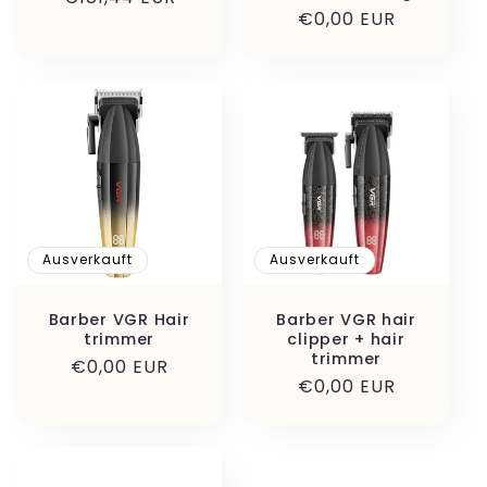
Normaler
€0,00 EUR
Preis
Preis
Ausverkauft
Ausverkauft
Barber VGR Hair
Barber VGR hair
trimmer
clipper + hair
trimmer
Normaler
€0,00 EUR
Normaler
€0,00 EUR
Preis
Preis