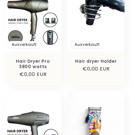
o
r
i
e
Ausverkauft
Ausverkauft
:
Hair Dryer Pro
Hair dryer Holder
3800 watts
Normaler
€0,00 EUR
Normaler
€0,00 EUR
Preis
Preis