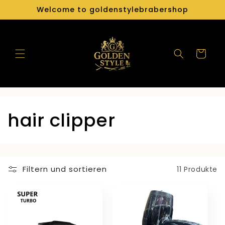
Direkt
Welcome to goldenstylebrabershop
zum
Inhalt
Warenkorb
K
hair clipper
a
t
Filtern und sortieren
11 Produkte
e
g