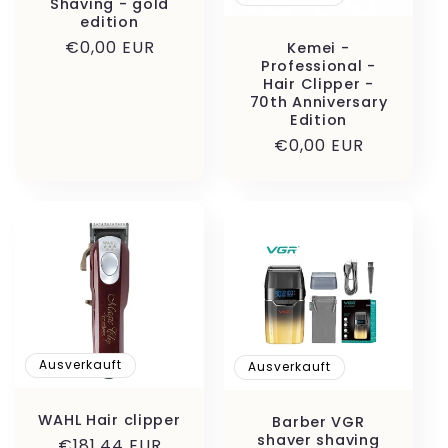
Shaving - gold
edition
Normaler
€0,00 EUR
Kemei -
Professional -
Preis
Hair Clipper -
70th Anniversary
Edition
Normaler
€0,00 EUR
Preis
Ausverkauft
Ausverkauft
WAHL Hair clipper
Barber VGR
shaver shaving
Normaler
€181,44 EUR