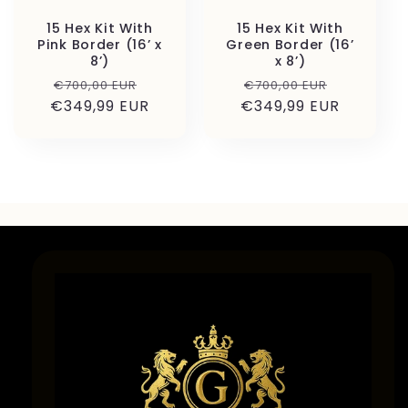
15 Hex Kit With
15 Hex Kit With
Pink Border (16’ x
Green Border (16’
8’)
x 8’)
Prix
Prix
Prix
Prix
€700,00 EUR
€700,00 EUR
€349,99 EUR
habituel
promotionnel
€349,99 EUR
habituel
promoti