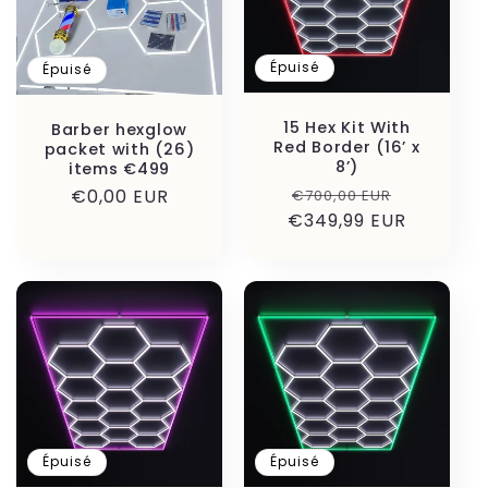
Épuisé
Épuisé
15 Hex Kit With
Barber hexglow
Red Border (16’ x
packet with (26)
8’)
items €499
Prix
Prix
Prix
€0,00 EUR
€700,00 EUR
€349,99 EUR
habituel
promoti
habituel
Épuisé
Épuisé