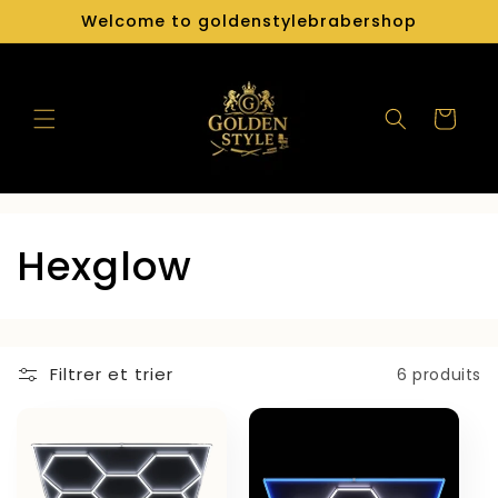
et
Welcome to goldenstylebrabershop
passer
au
contenu
Panier
C
Hexglow
o
l
Filtrer et trier
6 produits
l
e