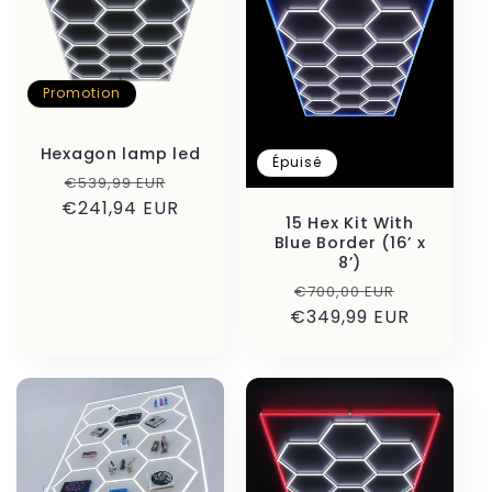
c
t
Promotion
i
o
Hexagon lamp led
Épuisé
Prix
Prix
€539,99 EUR
n
€241,94 EUR
habituel
promotionnel
15 Hex Kit With
Blue Border (16’ x
:
8’)
Prix
Prix
€700,00 EUR
€349,99 EUR
habituel
promoti