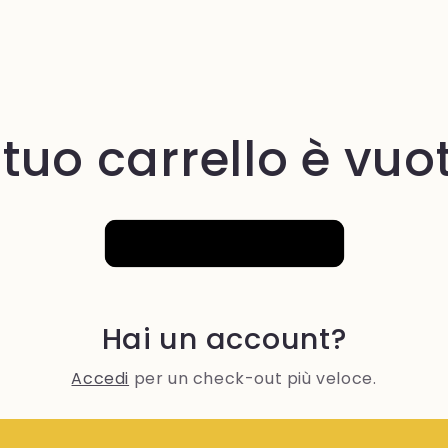
g
e
o
g
l tuo carrello è vuo
r
a
f
Continua lo shopping
i
c
a
Hai un account?
Accedi
per un check-out più veloce.